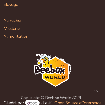
Elevage
Au rucher​
Miellerie
Alimentation
Copyright © Beebox World SCRL
Généré par
- Le #1
Open Source eCommerce