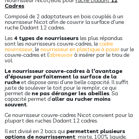
Nourrisseur Nicot/Bois pour
ruche Dadant
12
Cadres
Composé de 2 adaptateurs en bois couplés à un
nourrisseur Nicot afin de couvrir la surface d'une
ruche Dadant 12 cadres.
Les
4 types de nourrisseurs
les plus répandus
sont les nourrisseurs couvre-cadres, le
cadre
nourrisseur
, le
nourrisseur en plastique à poser
sur le
couvre-cadres et l’
abreuvoir
à insérer par le trou de
vol.
Le nourrisseur couvre-cadres à l’avantage
d’épouser parfaitement la surface de la
ruche
et dispose ainsi d’une belle capacité. Il suffit
juste de soulever le toit pour le remplir, ce qui
permet de
ne pas déranger les abeilles
. Sa
capacité permet d’
aller au rucher moins
souvent
.
Ce nourrisseur couvre-cadres Nicot convient pour la
plupart des ruches Dadant 12 cadres.
Il est divisé en 2 bacs qui
permettent plusieurs
options de nourrissement
: mixte, 100% liquide,