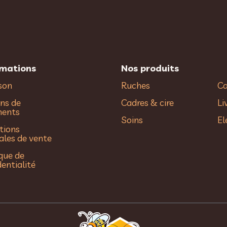
rmations
Nos produits
ison
Ruches
Ca
ns de
Cadres & cire
Li
ments
Soins
El
tions
ales de vente
ique de
dentialité