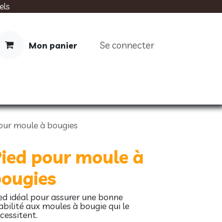
els
Se connecter
Mon panier
IMENTATION
SOINS
LIVRES
our moule à bougies
ied pour moule à
ougies
ed idéal pour assurer une bonne
abilité aux moules à bougie qui le
cessitent.