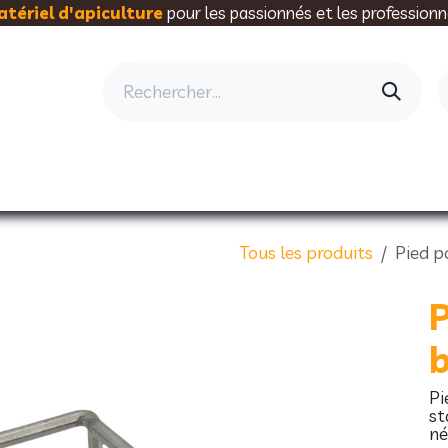
tériel d'apiculture
pour les passionnés et les professionn
AU RUCHER
ELEVAGE
MIELLERIE
AL
Tous les produits
Pied p
P
b
Pi
st
né