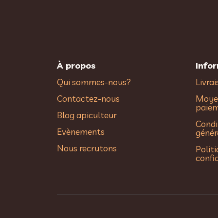
À propos
Info
Qui sommes-nous?
Livra
Contactez-nous
Moye
paie
Blog apiculteur
Condi
Evènements
génér
Nous recrutons
Polit
confi