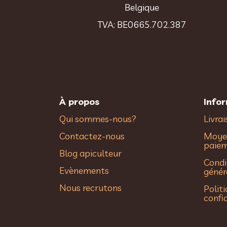
Belgique
TVA: BE0665.702.387
À propos
Info
Qui sommes-nous?
Livra
Contactez-nous
Moye
paie
Blog apiculteur
Condi
Evènements
génér
Nous recrutons
Polit
confi