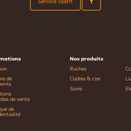
Service client
rmations
Nos produits
ison
Ruches
Ca
ns de
Cadres & cire
Li
ments
Soins
El
tions
ales de vente
ique de
dentialité