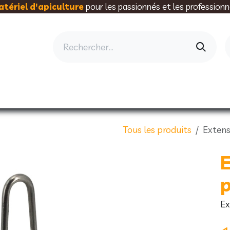
tériel d'apiculture
pour les passionnés et les professionn
AU RUCHER
ELEVAGE
MIELLERIE
AL
Tous les produits
Extens
E
p
Ex