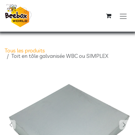
Se rendre au contenu
Tous les produits
Toit en tôle galvanisée WBC ou SIMPLEX