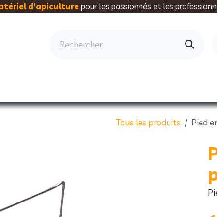
tériel d'apiculture
pour les passionnés et les professionn
AU RUCHER
ELEVAGE
MIELLERIE
AL
Tous les produits
Pied e
P
p
Pi