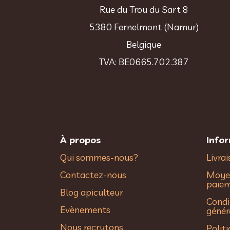
Rue du Trou du Sart 8
5380 Fernelmont (Namur)
Belgique
TVA: BE0665.702.387
À propos
Info
Qui sommes-nous?
Livra
Contactez-nous
Moye
paie
Blog apiculteur
Condi
Evènements
génér
Nous recrutons
Polit