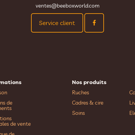
ventes@beeboxworld.com
Service client
rmations
Nos produits
ison
Ruches
Ca
ns de
Cadres & cire
Li
ments
Soins
El
tions
ales de vente
ique de