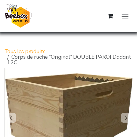
Se rendre au contenu
Tous les produits
Corps de ruche "Original" DOUBLE PAROI Dadant
12C