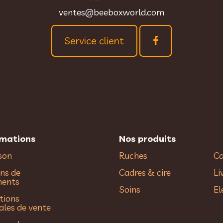
ventes@beeboxworld.com
Service client
rmations
Nos produits
ison
Ruches
Ca
ns de
Cadres & cire
Li
ments
Soins
El
tions
ales de vente