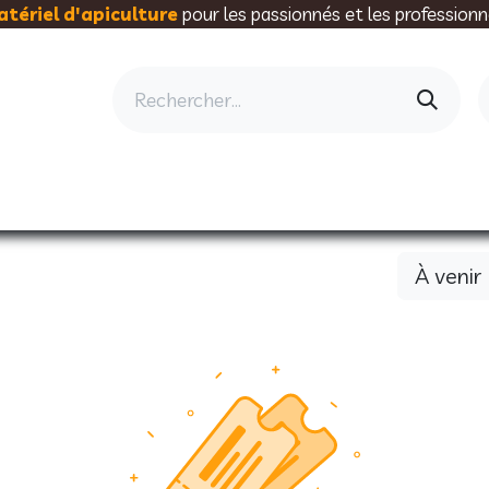
tériel d'apiculture
pour les passionnés et les professionn
AU RUCHER
ELEVAGE
MIELLERIE
AL
À venir