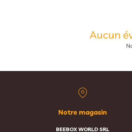
Aucun év
No
Notre magasin
BEEBOX WORLD SRL