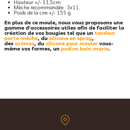
Hauteur +/- 11,5cm.
Mèche recommandée : 3x11.
Poids de la cire +/- 155 g.
En plus de ce moule, nous vous proposons une
gamme d'accessoires utiles a
fin de faciliter la
création de vos bougies tel que un
t
endeur
porte-mèche
, du
silicone en spray
,
des
arômes
, du
silicone pour mouler
vous-
même vos formes, un
poêlon bain-marie
.